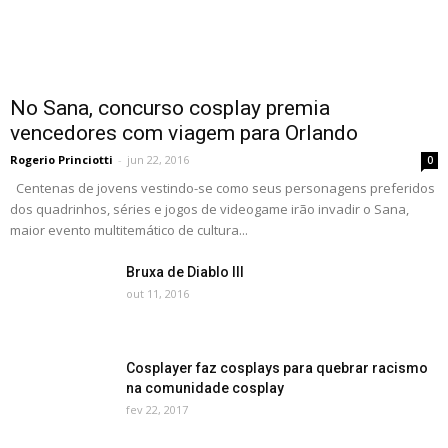
No Sana, concurso cosplay premia
vencedores com viagem para Orlando
Rogerio Princiotti
-
jun 22, 2016
0
Centenas de jovens vestindo-se como seus personagens preferidos
dos quadrinhos, séries e jogos de videogame irão invadir o Sana,
maior evento multitemático de cultura...
Bruxa de Diablo III
out 11, 2016
Cosplayer faz cosplays para quebrar racismo
na comunidade cosplay
fev 22, 2017