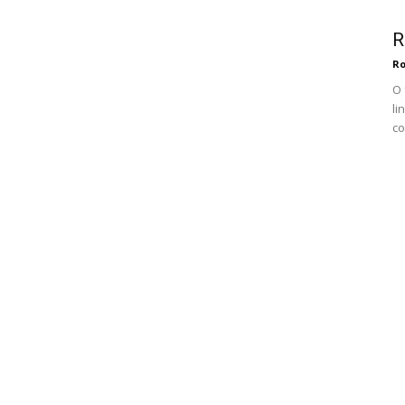
R
Ro
O 
li
co