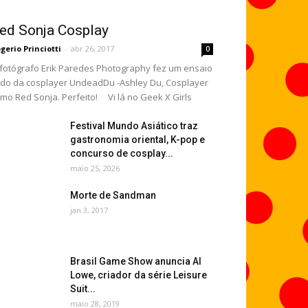
ed Sonja Cosplay
gerio Princiotti
-
abr 26, 2017
0
fotógrafo Erik Paredes Photography fez um ensaio
ndo da cosplayer UndeadDu -Ashley Du, Cosplayer
mo Red Sonja. Perfeito! Vi lá no Geek X Girls
Festival Mundo Asiático traz
gastronomia oriental, K-pop e
concurso de cosplay...
maio 25, 2026
Morte de Sandman
jan 3, 2017
Brasil Game Show anuncia Al
Lowe, criador da série Leisure
Suit...
maio 28, 2019