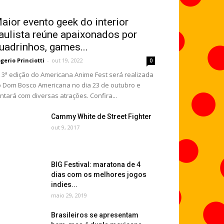
aior evento geek do interior
aulista reúne apaixonados por
uadrinhos, games...
gerio Princiotti
-
out 19, 2022
0
3ª edição do Americana Anime Fest será realizada
 Dom Bosco Americana no dia 23 de outubro e
ntará com diversas atrações. Confira...
Cammy White de Street Fighter
out 9, 2017
BIG Festival: maratona de 4
dias com os melhores jogos
indies...
maio 29, 2019
Brasileiros se apresentam