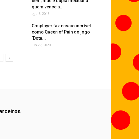
bem, mas é dupla mexicana
quem vence a...
ago 6, 2018
Cosplayer faz ensaio incrível
como Queen of Pain do jogo
‘Dota...
jun 27, 2020
arceiros