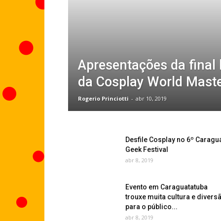
Apresentações da final 
da Cosplay World Mast
Rogerio Princiotti
-
abr 10, 2019
Desfile Cosplay no 6º Caragu
Geek Festival
abr 8, 2019
Evento em Caraguatatuba
trouxe muita cultura e divers
para o público...
abr 8, 2019