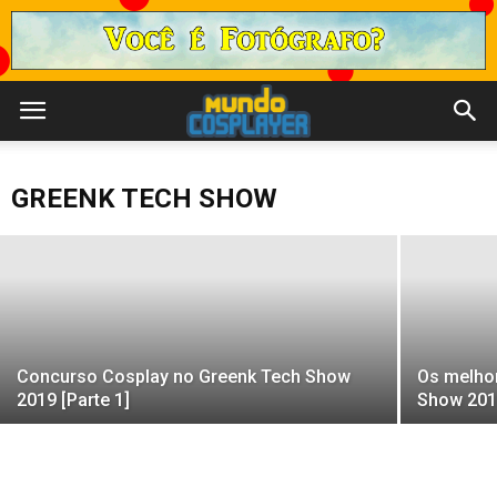
Concurso Cosplay no Greenk Tech Show
2019 [Parte 2]
GREENK TECH SHOW
Rogerio Princiotti
-
out 7, 2019
Concurso Cosplay no Greenk Tech Show
Os melho
2019 [Parte 1]
Show 2019