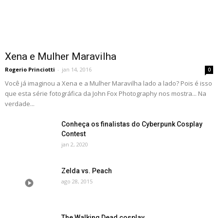
Xena e Mulher Maravilha
Rogerio Princiotti
-
jan 14, 2016
0
Você já imaginou a Xena e a Mulher Maravilha lado a lado? Pois é isso
que esta série fotográfica da John Fox Photography nos mostra... Na
verdade...
Conheça os finalistas do Cyberpunk Cosplay
Contest
jan 2, 2020
Zelda vs. Peach
ago 28, 2015
The Walking Dead cosplay