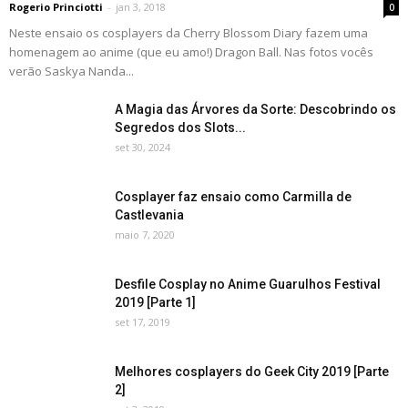
Rogerio Princiotti
-
jan 3, 2018
0
Neste ensaio os cosplayers da Cherry Blossom Diary fazem uma
homenagem ao anime (que eu amo!) Dragon Ball. Nas fotos vocês
verão Saskya Nanda...
A Magia das Árvores da Sorte: Descobrindo os
Segredos dos Slots...
set 30, 2024
Cosplayer faz ensaio como Carmilla de
Castlevania
maio 7, 2020
Desfile Cosplay no Anime Guarulhos Festival
2019 [Parte 1]
set 17, 2019
Melhores cosplayers do Geek City 2019 [Parte
2]