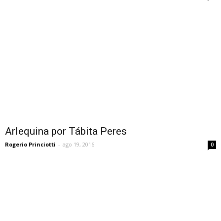
Arlequina por Tábita Peres
Rogerio Princiotti
-
ago 19, 2016
0