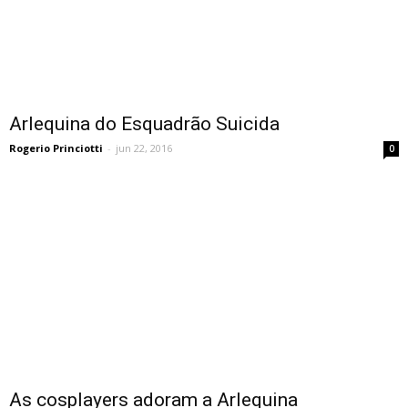
Arlequina do Esquadrão Suicida
Rogerio Princiotti
-
jun 22, 2016
0
As cosplayers adoram a Arlequina