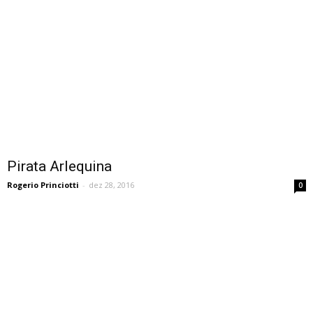
Pirata Arlequina
Rogerio Princiotti
-
dez 28, 2016
0