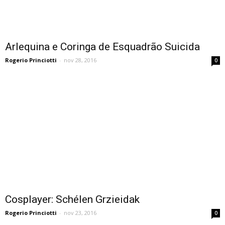
Arlequina e Coringa de Esquadrão Suicida
Rogerio Princiotti
-
nov 28, 2016
0
Cosplayer: Schélen Grzieidak
Rogerio Princiotti
-
nov 23, 2016
0