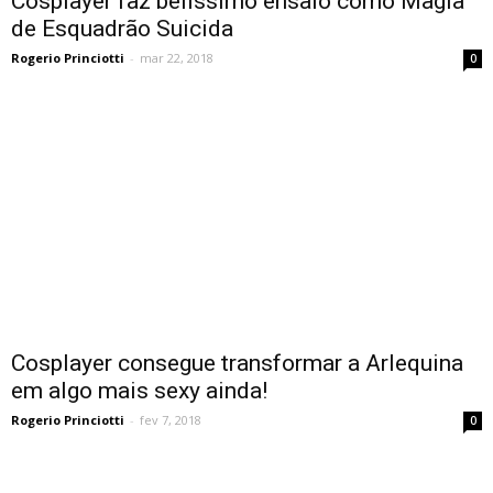
Cosplayer faz belíssimo ensaio como Magia
de Esquadrão Suicida
Rogerio Princiotti
-
mar 22, 2018
0
Cosplayer consegue transformar a Arlequina
em algo mais sexy ainda!
Rogerio Princiotti
-
fev 7, 2018
0