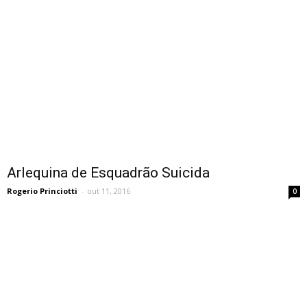
Arlequina de Esquadrão Suicida
Rogerio Princiotti
-
out 11, 2016
0