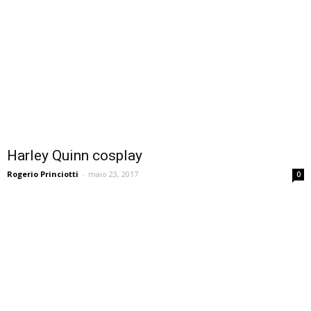
Harley Quinn cosplay
Rogerio Princiotti
-
maio 23, 2017
0