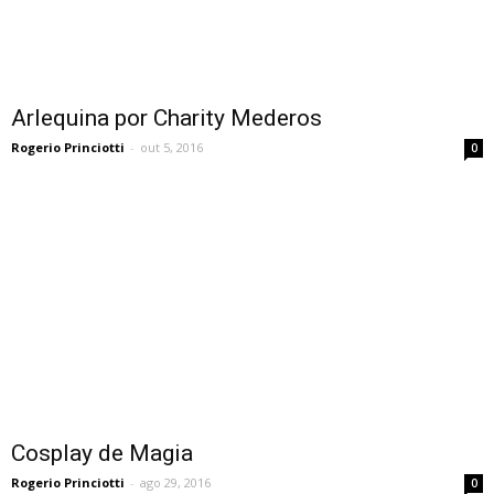
Arlequina por Charity Mederos
Rogerio Princiotti
-
out 5, 2016
0
Cosplay de Magia
Rogerio Princiotti
-
ago 29, 2016
0