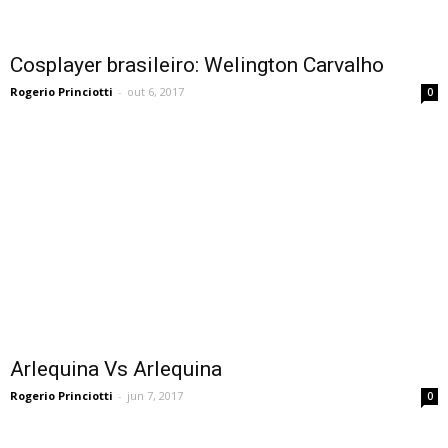
Cosplayer brasileiro: Welington Carvalho
Rogerio Princiotti
-
out 6, 2017
0
Arlequina Vs Arlequina
Rogerio Princiotti
-
jun 7, 2017
0