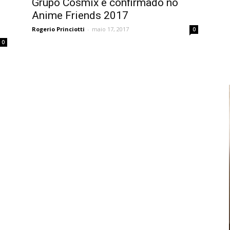
Grupo Cosmix é confirmado no
Anime Friends 2017
Rogerio Princiotti
-
maio 17, 2017
0
0