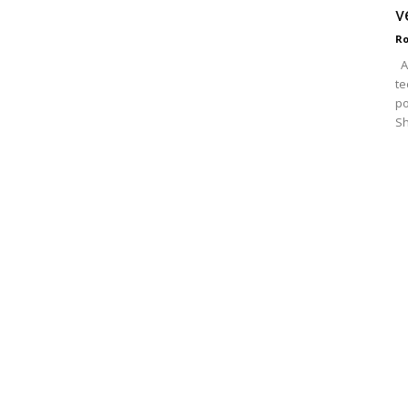
v
Ro
A 
te
po
Sh