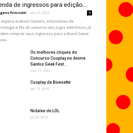
enda de ingressos para edição...
gerio Princiotti
-
abr 21, 2023
0
espera acabou! Gamers, entusiastas de
cnologia e fãs do universo dos jogos eletrônicos já
dem comprar seus ingressos para a Brasil Game
ow...
Os melhores cliques do
Concurso Cosplay no Anime
Santos Geek Fest...
mar 21, 2023
Cosplay de Bowsette
abr 12, 2019
Nidalee de LOL
jul 25, 2016