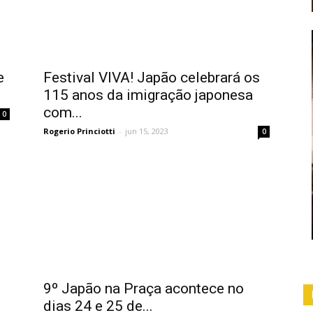
e
Festival VIVA! Japão celebrará os
115 anos da imigração japonesa
com...
0
Rogerio Princiotti
-
jun 15, 2023
0
9º Japão na Praça acontece no
dias 24 e 25 de...