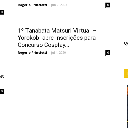
Rogerio Princiotti
-
jun 2, 2023
0
0
1º Tanabata Matsuri Virtual –
Yorokobi abre inscrições para
Qu
Concurso Cosplay...
Rogerio Princiotti
-
jul 4, 2020
0
os
0