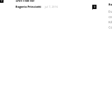
semana!
0
Ro
Rogerio Princiotti
-
jul 7, 2016
0
Es
co
Ki
Co