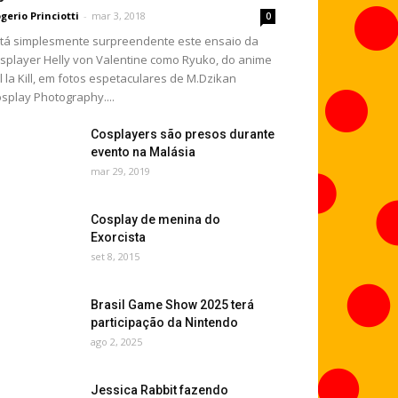
gerio Princiotti
-
mar 3, 2018
0
tá simplesmente surpreendente este ensaio da
splayer Helly von Valentine como Ryuko, do anime
ll la Kill, em fotos espetaculares de M.Dzikan
splay Photography....
Cosplayers são presos durante
evento na Malásia
mar 29, 2019
Cosplay de menina do
Exorcista
set 8, 2015
Brasil Game Show 2025 terá
participação da Nintendo
ago 2, 2025
Jessica Rabbit fazendo