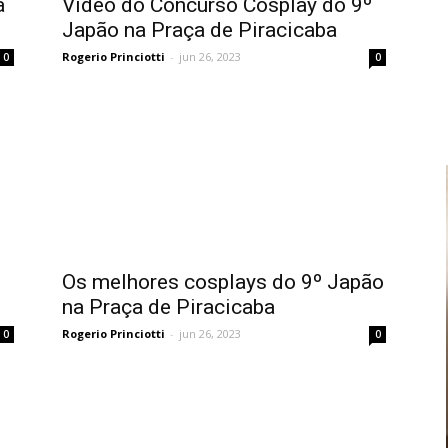
a
Vídeo do Concurso Cosplay do 9º
Japão na Praça de Piracicaba
Rogerio Princiotti
-
jun 26, 2023
0
0
Os melhores cosplays do 9º Japão
na Praça de Piracicaba
Rogerio Princiotti
-
jun 26, 2023
0
0