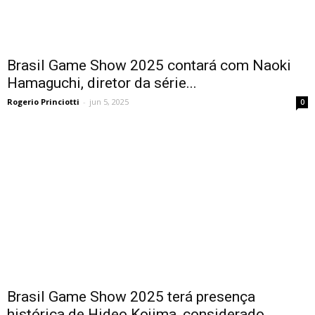
Brasil Game Show 2025 contará com Naoki
Hamaguchi, diretor da série...
Rogerio Princiotti
-
jun 5, 2025
0
Brasil Game Show 2025 terá presença
histórica de Hideo Kojima, considerado...