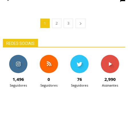
1
2
3
REDES SOCIAIS
1,496
0
76
2,990
Seguidores
Seguidores
Seguidores
Assinantes