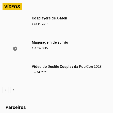
VÍDEOS
Cosplayers de X-Men
dez 14, 2014
Maquiagem de zumbi
out 19, 2015
Vídeo do Desfile Cosplay da Poc Con 2023
jun 14, 2023
Parceiros