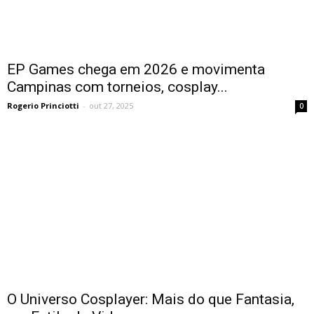
EP Games chega em 2026 e movimenta
Campinas com torneios, cosplay...
Rogerio Princiotti
-
out 27, 2025
0
O Universo Cosplayer: Mais do que Fantasia,