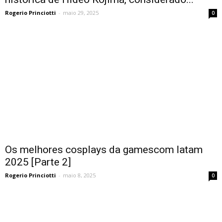
Rogerio Princiotti
-
maio 29, 2025
0
Os melhores cosplays da gamescom latam
2025 [Parte 2]
Rogerio Princiotti
-
maio 8, 2025
0