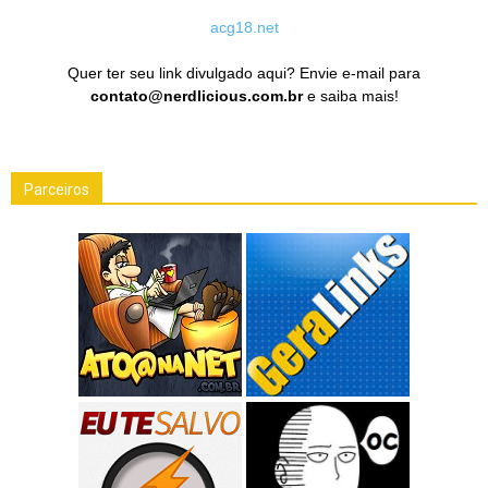
acg18.net
Quer ter seu link divulgado aqui? Envie e-mail para
contato@nerdlicious.com.br
e saiba mais!
Parceiros