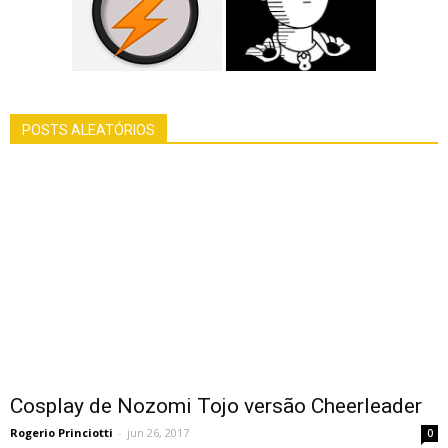
POSTS ALEATÓRIOS
Cosplay de Nozomi Tojo versão Cheerleader
Rogerio Princiotti
-
jun 26, 2017
0