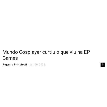
Mundo Cosplayer curtiu o que viu na EP
Games
Rogerio Princiotti
-
jan 20, 2026
0