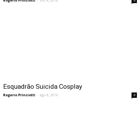
Rogerio Princiotti
-
out 4, 2016
0
Esquadrão Suicida Cosplay
Rogerio Princiotti
-
ago 8, 2016
0