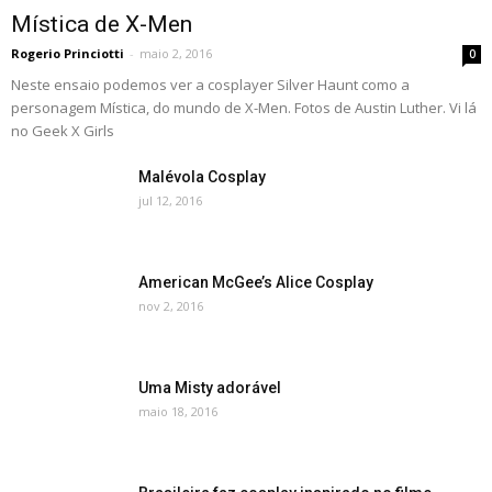
Mística de X-Men
Rogerio Princiotti
-
maio 2, 2016
0
Neste ensaio podemos ver a cosplayer Silver Haunt como a
personagem Mística, do mundo de X-Men. Fotos de Austin Luther. Vi lá
no Geek X Girls
Malévola Cosplay
jul 12, 2016
American McGee’s Alice Cosplay
nov 2, 2016
Uma Misty adorável
maio 18, 2016