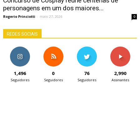
Concurso de Cosplay reúne centenas de
personagens em um dos maiores...
Rogerio Princiotti
-
maio 27, 2026
0
REDES SOCIAIS
1,496
0
76
2,990
Seguidores
Seguidores
Seguidores
Assinantes