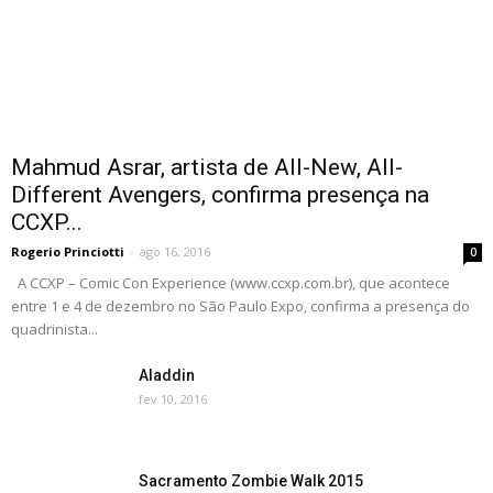
Mahmud Asrar, artista de All-New, All-
Different Avengers, confirma presença na
CCXP...
Rogerio Princiotti
-
ago 16, 2016
0
A CCXP – Comic Con Experience (www.ccxp.com.br), que acontece
entre 1 e 4 de dezembro no São Paulo Expo, confirma a presença do
quadrinista...
Aladdin
fev 10, 2016
Sacramento Zombie Walk 2015