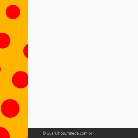
© GuarulhosEmRede.com.br