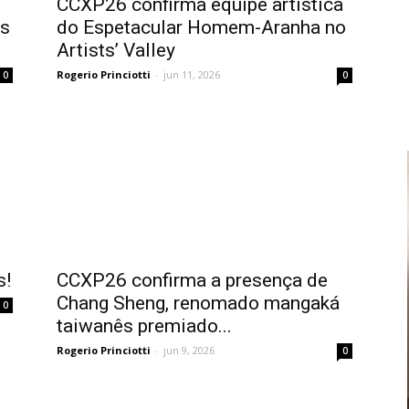
CCXP26 confirma equipe artística
as
do Espetacular Homem-Aranha no
Artists’ Valley
Rogerio Princiotti
-
jun 11, 2026
0
0
s!
CCXP26 confirma a presença de
Chang Sheng, renomado mangaká
0
taiwanês premiado...
Rogerio Princiotti
-
jun 9, 2026
0