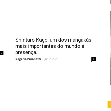
Shintaro Kago, um dos mangakás
mais importantes do mundo é
presença...
0
Rogerio Princiotti
-
jun 2, 2026
0