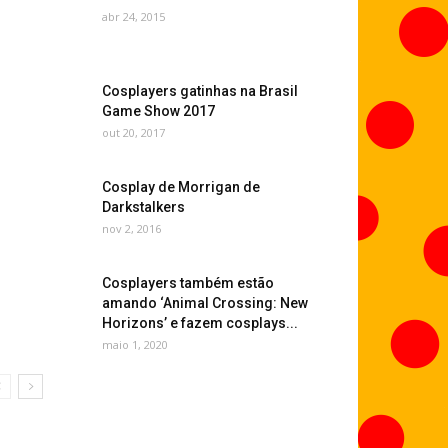
abr 24, 2015
Cosplayers gatinhas na Brasil
Game Show 2017
out 20, 2017
Cosplay de Morrigan de
Darkstalkers
nov 2, 2016
Cosplayers também estão
amando ‘Animal Crossing: New
Horizons’ e fazem cosplays...
maio 1, 2020