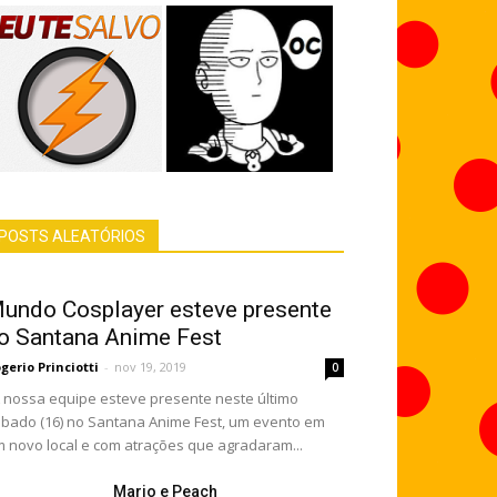
POSTS ALEATÓRIOS
undo Cosplayer esteve presente
o Santana Anime Fest
gerio Princiotti
-
nov 19, 2019
0
nossa equipe esteve presente neste último
bado (16) no Santana Anime Fest, um evento em
 novo local e com atrações que agradaram...
Mario e Peach