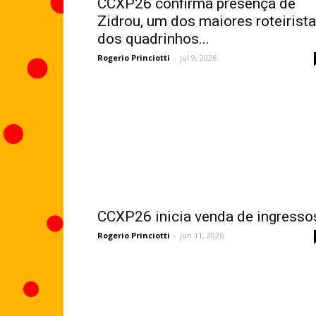
CCXP26 confirma presença de
Zidrou, um dos maiores roteirist
dos quadrinhos...
Rogerio Princiotti
-
jul 9, 2026
CCXP26 inicia venda de ingresso
Rogerio Princiotti
-
jun 11, 2026