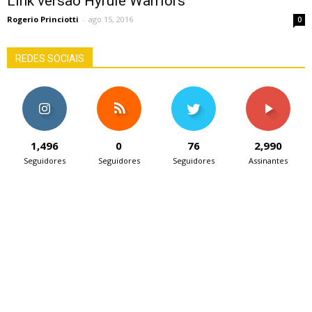
Link versão Hyrule Warriors
Rogerio Princiotti
-
ago 15, 2016
0
REDES SOCIAIS
1,496
0
76
2,990
Seguidores
Seguidores
Seguidores
Assinantes