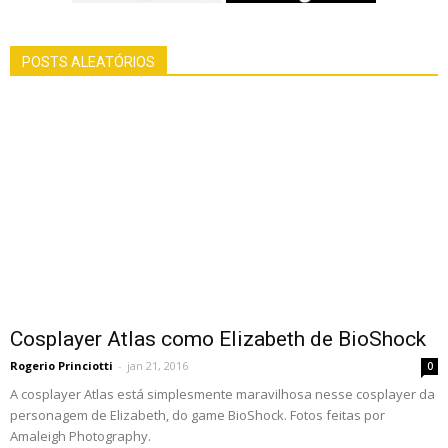
POSTS ALEATÓRIOS
Cosplayer Atlas como Elizabeth de BioShock
Rogerio Princiotti
-
jan 21, 2016
0
A cosplayer Atlas está simplesmente maravilhosa nesse cosplayer da
personagem de Elizabeth, do game BioShock. Fotos feitas por
Amaleigh Photography.