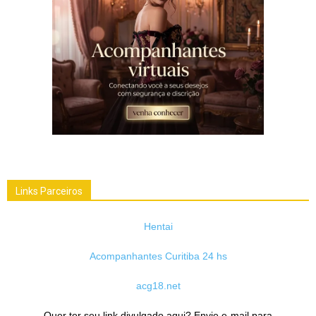
Links Parceiros
Hentai
Acompanhantes Curitiba 24 hs
acg18.net
Quer ter seu link divulgado aqui? Envie e-mail para