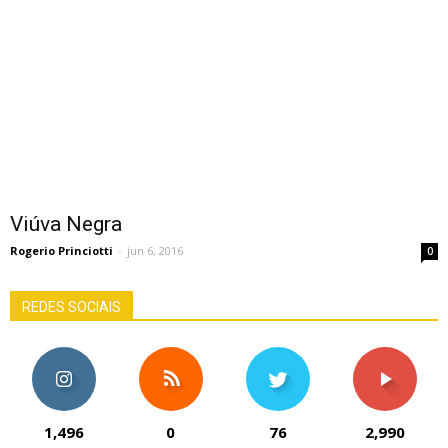
Viúva Negra
Rogerio Princiotti
-
jun 6, 2016
0
REDES SOCIAIS
1,496
0
76
2,990