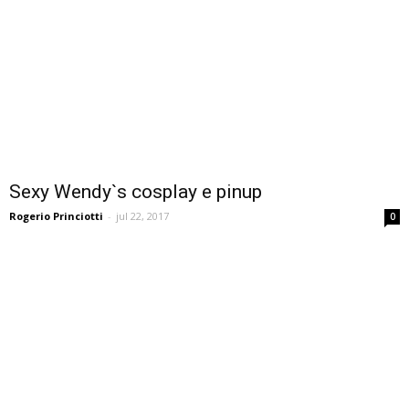
Sexy Wendy`s cosplay e pinup
Rogerio Princiotti
-
jul 22, 2017
0