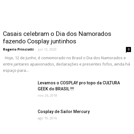
Casais celebram o Dia dos Namorados
fazendo Cosplay juntinhos
Rogerio Princiotti
-
jun 12, 2020
0
Hoje, 12 de Junho, é comemorado no Brasil o Dia dos Namorados e
entre jantares apaixonados, declarações e presentes fofos, ainda há
espaço para...
Levamos o COSPLAY pro topo da CULTURA
GEEK do BRASIL !!!
nov 26, 2018
Cosplay de Sailor Mercury
ago 19, 2016