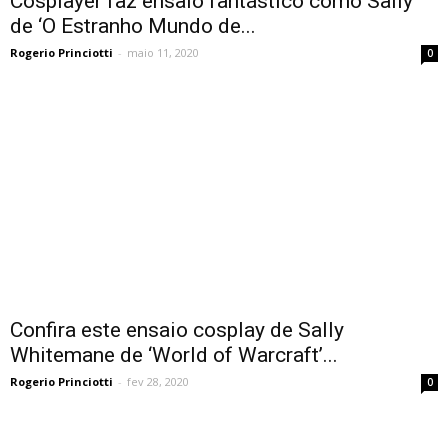
Cosplayer faz ensaio fantástico como Sally
de ‘O Estranho Mundo de...
Rogerio Princiotti
-
maio 11, 2020
0
Confira este ensaio cosplay de Sally
Whitemane de ‘World of Warcraft’...
Rogerio Princiotti
-
fev 28, 2020
0