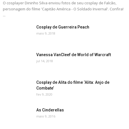
O cosplayer Dininho Silva enviou fotos de seu cosplay de Falcão,
personagem do filme 'Capitão América - O Soldado Invernal'. Confira!
...
Cosplay de Guerreira Peach
maio 9, 2018
Vanessa VanCleef de World of Warcraft
jul 14, 2018
Cosplay de Alita do filme ‘Alita: Anjo de
Combate’
fev 9, 2020
As Cinderellas
maio 9, 2016