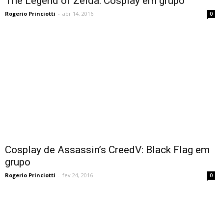
The Legend of Zelda: Cosplay em grupo
Rogerio Princiotti
-
abr 14, 2016
0
Cosplay de Assassin’s CreedV: Black Flag em
grupo
Rogerio Princiotti
-
fev 24, 2016
0