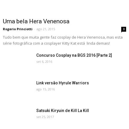
Uma bela Hera Venenosa
Rogerio Princiotti
-
ago 21, 2015
0
Tudo bem que muita gente faz cosplay de Hera Venenosa, mas esta
série fotográfica com a cosplayer Kitty Kat está linda demais!
Concurso Cosplay na BGS 2016 [Parte 2]
set 6, 2016
Link versão Hyrule Warriors
ago 15, 2016
Satsuki Kiryuin de Kill La Kill
set 25, 2017