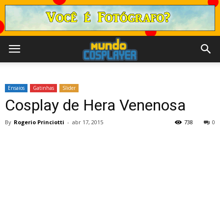
Ensaios
Gatinhas
Slider
Cosplay de Hera Venenosa
By
Rogerio Princiotti
-
abr 17, 2015
738
0