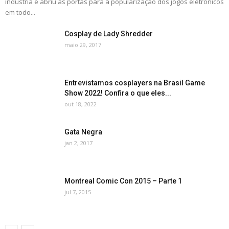
indústria e abriu as portas para a popularização dos jogos eletrônicos
em todo...
Cosplay de Lady Shredder
maio 29, 2017
Entrevistamos cosplayers na Brasil Game
Show 2022! Confira o que eles...
out 18, 2022
Gata Negra
jan 2, 2017
Montreal Comic Con 2015 – Parte 1
jul 7, 2015