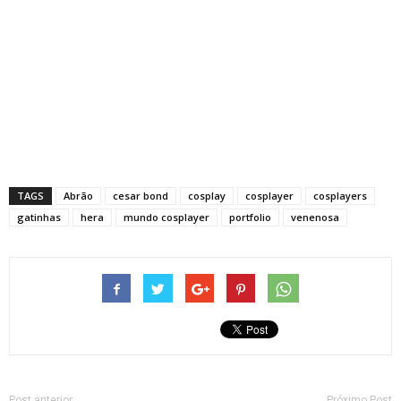
TAGS
Abrão
cesar bond
cosplay
cosplayer
cosplayers
gatinhas
hera
mundo cosplayer
portfolio
venenosa
Post anterior
Próximo Post