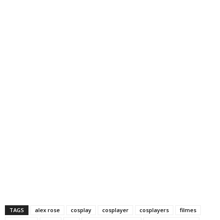
TAGS
alex rose
cosplay
cosplayer
cosplayers
filmes