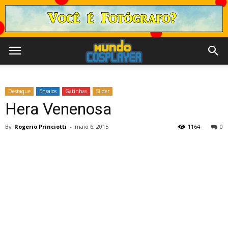
Destaque
Ensaios
Gatinhas
Slider
Hera Venenosa
By
Rogerio Princiotti
-
maio 6, 2015
1164
0