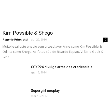
Kim Possible & Shego
Rogerio Princiotti
-
abr 27, 2016
0
Muito legal este ensaio com a cosplayer Aline como Kim Possible &
Odinia como Shego. As fotos são de Ricardo Espiau. Vi lá no Geek X
Girls
CCXP24 divulga artes das credenciais
ago 15, 2024
Supergirl cosplay
mar 16, 2017