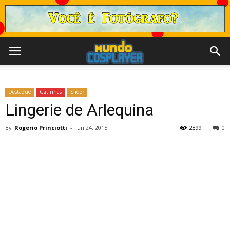
Destaque
Gatinhas
Slider
Lingerie de Arlequina
By
Rogerio Princiotti
-
jun 24, 2015
2899
0