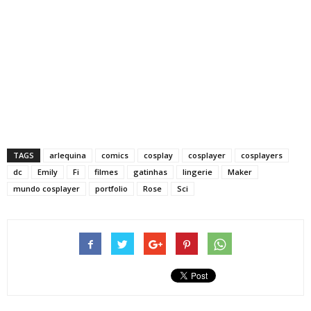
TAGS
arlequina
comics
cosplay
cosplayer
cosplayers
dc
Emily
Fi
filmes
gatinhas
lingerie
Maker
mundo cosplayer
portfolio
Rose
Sci