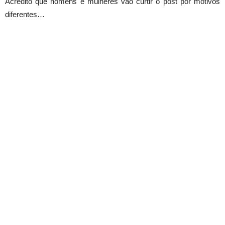
Acredito que homens e mulheres vão curtir o post por motivos
diferentes…