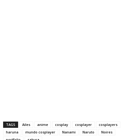
TAGS
Ailes
anime
cosplay
cosplayer
cosplayers
haruna
mundo cosplayer
Nanami
Naruto
Noires
portfolio
sakura