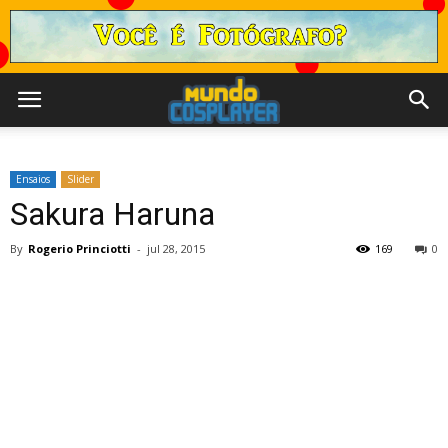
Ensaios
Slider
Sakura Haruna
By
Rogerio Princiotti
-
jul 28, 2015
169
0