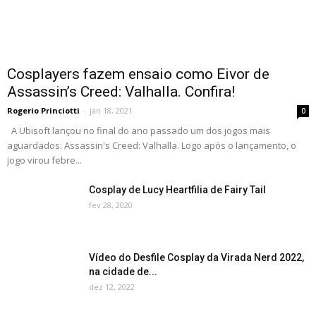
Cosplayers fazem ensaio como Eivor de
Assassin’s Creed: Valhalla. Confira!
Rogerio Princiotti
-
jan 18, 2021
0
A Ubisoft lançou no final do ano passado um dos jogos mais
aguardados: Assassin's Creed: Valhalla. Logo após o lançamento, o
jogo virou febre...
Cosplay de Lucy Heartfilia de Fairy Tail
fev 28, 2020
Vídeo do Desfile Cosplay da Virada Nerd 2022,
na cidade de...
dez 12, 2022