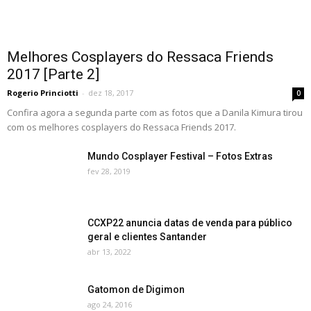
Melhores Cosplayers do Ressaca Friends
2017 [Parte 2]
Rogerio Princiotti
-
dez 18, 2017
0
Confira agora a segunda parte com as fotos que a Danila Kimura tirou
com os melhores cosplayers do Ressaca Friends 2017.
Mundo Cosplayer Festival – Fotos Extras
fev 28, 2019
CCXP22 anuncia datas de venda para público
geral e clientes Santander
abr 13, 2022
Gatomon de Digimon
ago 24, 2016