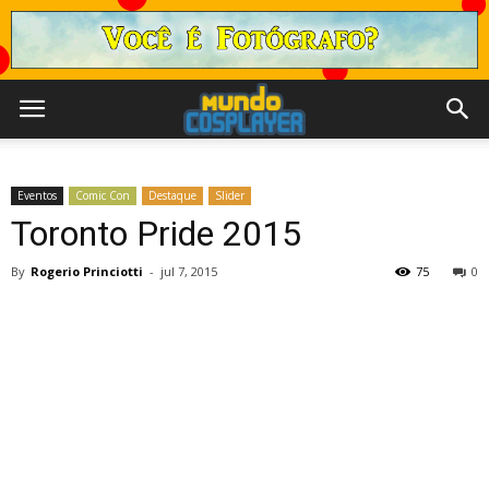
Eventos
Comic Con
Destaque
Slider
Toronto Pride 2015
By
Rogerio Princiotti
-
jul 7, 2015
75
0