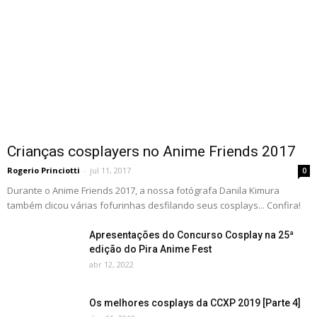
Crianças cosplayers no Anime Friends 2017
Rogerio Princiotti
-
jul 11, 2017
0
Durante o Anime Friends 2017, a nossa fotógrafa Danila Kimura
também clicou várias fofurinhas desfilando seus cosplays... Confira!
Apresentações do Concurso Cosplay na 25ª
edição do Pira Anime Fest
abr 12, 2022
Os melhores cosplays da CCXP 2019 [Parte 4]