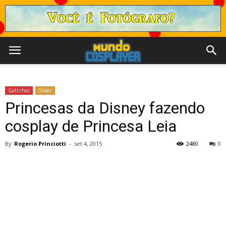
Gatinhas
Slider
Princesas da Disney fazendo
cosplay de Princesa Leia
By
Rogerio Princiotti
-
set 4, 2015
2480
0