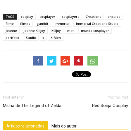
TAGS
cosplay
cosplayer
cosplayers
Creations
ensaios
filme
filmes
gambit
Immortal
Immortal Creations Studio
Jeanne
Jeanne Killjoy
Killjoy
men
mundo cosplayer
portfolio
Studio
x
X-Men
Post anterior
Próximo Post
Midna de The Legend of Zelda
Red Sonja Cosplay
Artigos relacionados
Mais do autor