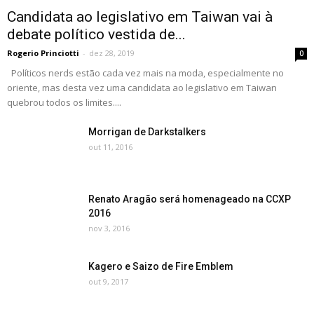
Candidata ao legislativo em Taiwan vai à
debate político vestida de...
Rogerio Princiotti
-
dez 28, 2019
0
Políticos nerds estão cada vez mais na moda, especialmente no
oriente, mas desta vez uma candidata ao legislativo em Taiwan
quebrou todos os limites....
Morrigan de Darkstalkers
out 11, 2016
Renato Aragão será homenageado na CCXP
2016
nov 3, 2016
Kagero e Saizo de Fire Emblem
out 9, 2017