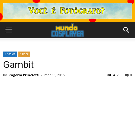
Ensaios
Slider
Gambit
By
Rogerio Princiotti
-
mar 13, 2016
437
0