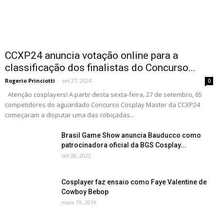
CCXP24 anuncia votação online para a
classificação dos finalistas do Concurso...
Rogerio Princiotti
-
set 27, 2024
0
Atenção cosplayers! A partir desta sexta-feira, 27 de setembro, 65
competidores do aguardado Concurso Cosplay Master da CCXP24
começaram a disputar uma das cobiçadas...
Brasil Game Show anuncia Bauducco como
patrocinadora oficial da BGS Cosplay...
set 28, 2022
Cosplayer faz ensaio como Faye Valentine de
Cowboy Bebop
maio 19, 2019