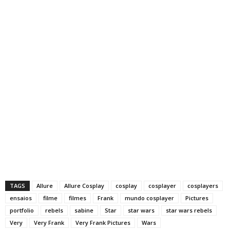
TAGS
Allure
Allure Cosplay
cosplay
cosplayer
cosplayers
ensaios
filme
filmes
Frank
mundo cosplayer
Pictures
portfolio
rebels
sabine
Star
star wars
star wars rebels
Very
Very Frank
Very Frank Pictures
Wars