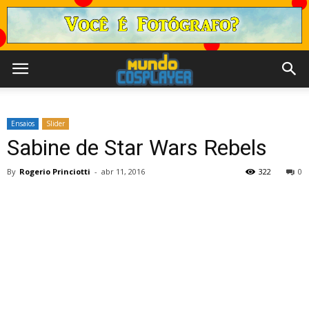
Ensaios
Slider
Sabine de Star Wars Rebels
By
Rogerio Princiotti
-
abr 11, 2016
322
0