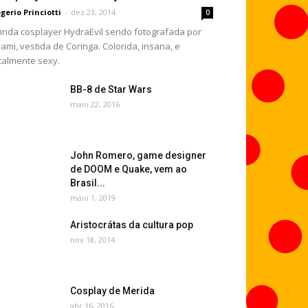
gerio Princiotti
-
dez 23, 2014
0
linda cosplayer HydraEvil sendo fotografada por
ami, vestida de Coringa. Colorida, insana, e
talmente sexy.
BB-8 de Star Wars
maio 22, 2016
John Romero, game designer
de DOOM e Quake, vem ao
Brasil...
maio 1, 2019
Aristocrátas da cultura pop
nov 18, 2014
Cosplay de Merida
abr 16, 2016