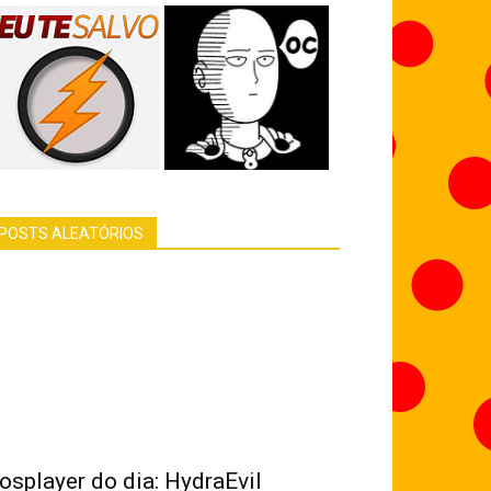
POSTS ALEATÓRIOS
osplayer do dia: HydraEvil