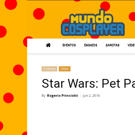
Mundo
Cosplayer
EVENTOS
ENSAIOS
GAROTAS
VIDE
Criativos
Slider
Star Wars: Pet P
By
Rogerio Princiotti
-
jun 2, 2016