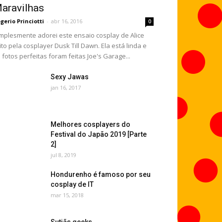
aravilhas
gerio Princiotti
-
abr 16, 2016
0
mplesmente adorei este ensaio cosplay de Alice
ito pela cosplayer Dusk Till Dawn. Ela está linda e
 fotos perfeitas foram feitas Joe's Garage...
Sexy Jawas
jan 16, 2017
Melhores cosplayers do
Festival do Japão 2019 [Parte
2]
jul 8, 2019
Hondurenho é famoso por seu
cosplay de IT
mar 15, 2018