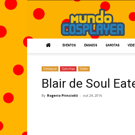
Mundo
Cosplayer
EVENTOS
ENSAIOS
GAROTAS
VIDE
Destaque
Gatinhas
Slider
Blair de Soul Eat
By
Rogerio Princiotti
-
out 24, 2016