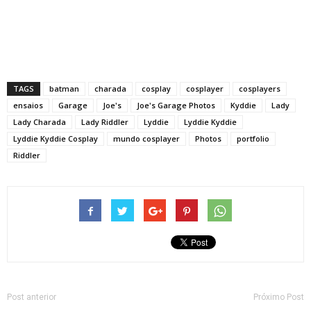
TAGS
batman
charada
cosplay
cosplayer
cosplayers
ensaios
Garage
Joe's
Joe's Garage Photos
Kyddie
Lady
Lady Charada
Lady Riddler
Lyddie
Lyddie Kyddie
Lyddie Kyddie Cosplay
mundo cosplayer
Photos
portfolio
Riddler
Post anterior
Próximo Post