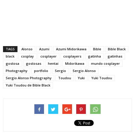
TAGS
Alonso
Azumi
Azumi Midorikawa
Bible
Bible Black
black
cosplay
cosplayer
cosplayers
gatinha
gatinhas
gostosa
gostosas
hentai
Midorikawa
mundo cosplayer
Photography
portfolio
Sergio
Sergio Alonso
Sergio Alonso Photography
Toudou
Yuki
Yuki Toudou
Yuki Toudou de Bible Black