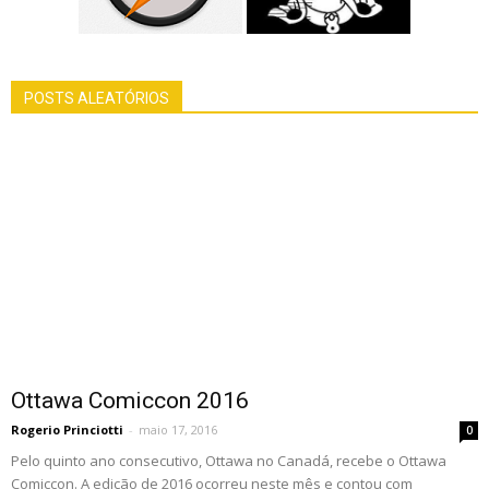
POSTS ALEATÓRIOS
Ottawa Comiccon 2016
Rogerio Princiotti
-
maio 17, 2016
0
Pelo quinto ano consecutivo, Ottawa no Canadá, recebe o Ottawa
Comiccon. A edição de 2016 ocorreu neste mês e contou com