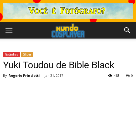
Gatinhas
Slider
Yuki Toudou de Bible Black
By
Rogerio Princiotti
-
jan 31, 2017
468
0