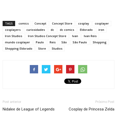
TAGS
comics
Concept
Concept Store
cosplay
cosplayer
cosplayers
curiosidades
dc
dc comics
Eldorado
iron
Iron Studios
Iron Studios Concept Store
Ivan
Ivan Reis
mundo cosplayer
Paulo
Reis
São
São Paulo
Shopping
Shopping Eldorado
Store
Studios
Post anterior
Próximo Post
Nidalee de League of Legends
Cosplay de Princesa Zelda