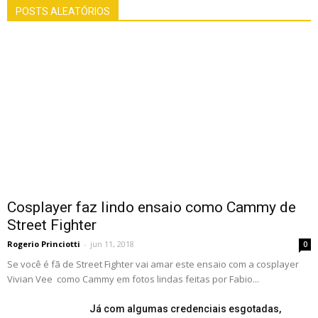
POSTS ALEATÓRIOS
Cosplayer faz lindo ensaio como Cammy de
Street Fighter
Rogerio Princiotti
-
jun 11, 2018
0
Se você é fã de Street Fighter vai amar este ensaio com a cosplayer
Vivian Vee como Cammy em fotos lindas feitas por Fabio...
Já com algumas credenciais esgotadas,