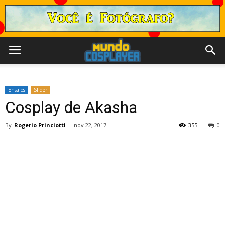
Ensaios
Slider
Cosplay de Akasha
By
Rogerio Princiotti
-
nov 22, 2017
355
0