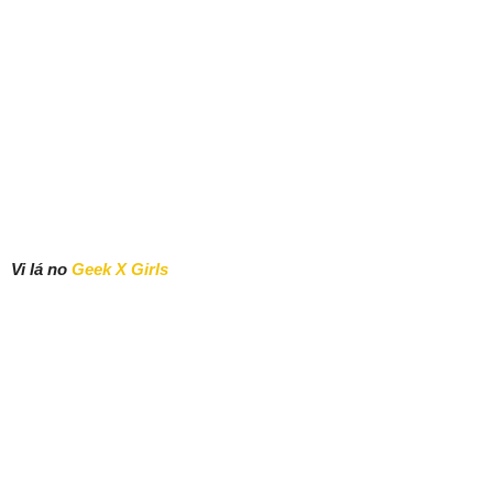
Vi lá no
Geek X Girls