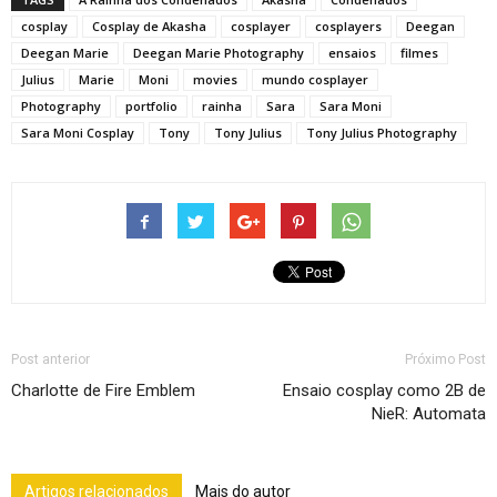
cosplay
Cosplay de Akasha
cosplayer
cosplayers
Deegan
Deegan Marie
Deegan Marie Photography
ensaios
filmes
Julius
Marie
Moni
movies
mundo cosplayer
Photography
portfolio
rainha
Sara
Sara Moni
Sara Moni Cosplay
Tony
Tony Julius
Tony Julius Photography
Post anterior
Próximo Post
Charlotte de Fire Emblem
Ensaio cosplay como 2B de
NieR: Automata
Artigos relacionados
Mais do autor