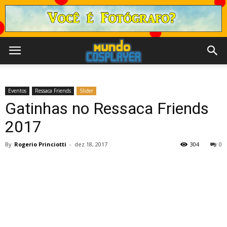
Eventos
Ressaca Friends
Slider
Gatinhas no Ressaca Friends
2017
By
Rogerio Princiotti
-
dez 18, 2017
304
0