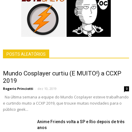
POSTS ALEATÓRIOS
Mundo Cosplayer curtiu (E MUITO!) a CCXP
2019
Rogerio Princiotti
-
dez 10, 2019
0
Na última semana a equipe do Mundo Cosplayer esteve trabalhando
e curtindo muito a CCXP 2019, que trouxe muitas novidades para o
público geek...
Anime Friends volta a SP e Rio depois de três
anos