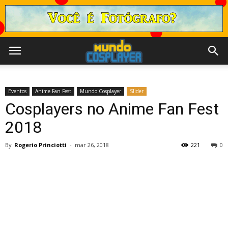
Eventos
Anime Fan Fest
Mundo Cosplayer
Slider
Cosplayers no Anime Fan Fest
2018
By
Rogerio Princiotti
-
mar 26, 2018
221
0