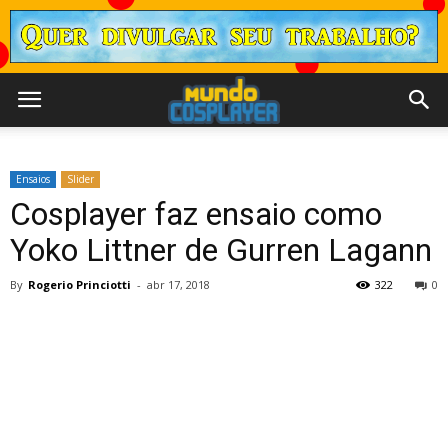
Ensaios
Slider
Cosplayer faz ensaio como
Yoko Littner de Gurren Lagann
By
Rogerio Princiotti
-
abr 17, 2018
322
0