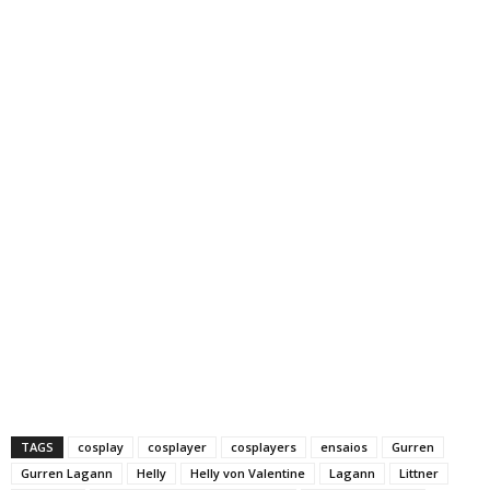
TAGS
cosplay
cosplayer
cosplayers
ensaios
Gurren
Gurren Lagann
Helly
Helly von Valentine
Lagann
Littner