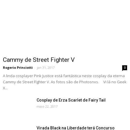
Cammy de Street Fighter V
Rogerio Princiotti
-
jan 31, 2017
0
A linda cosplayer Pink Justice está fantástica neste cosplay da eterna
Cammy de Street FIghter V. As fotos são de Photosnxs. Vi lá no Geek
X...
Cosplay de Erza Scarlet de Fairy Tail
maio 22, 2017
Virada Black na Liberdade terá Concurso