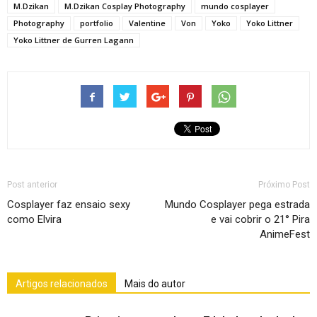
M.Dzikan
M.Dzikan Cosplay Photography
mundo cosplayer
Photography
portfolio
Valentine
Von
Yoko
Yoko Littner
Yoko Littner de Gurren Lagann
Post anterior
Próximo Post
Cosplayer faz ensaio sexy
Mundo Cosplayer pega estrada
como Elvira
e vai cobrir o 21° Pira
AnimeFest
Artigos relacionados
Mais do autor