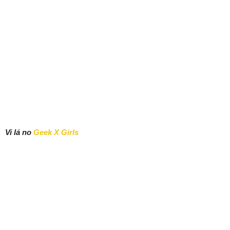
Vi lá no
Geek X Girls