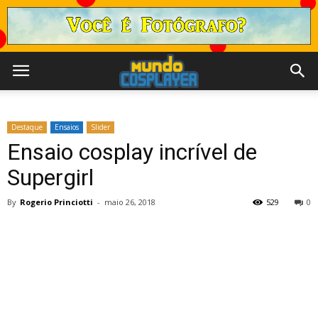
Destaque
Ensaios
Slider
Ensaio cosplay incrível de
Supergirl
By
Rogerio Princiotti
-
maio 26, 2018
529
0