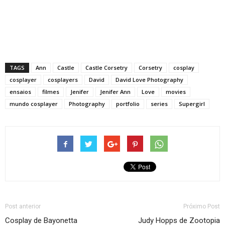
TAGS
Ann
Castle
Castle Corsetry
Corsetry
cosplay
cosplayer
cosplayers
David
David Love Photography
ensaios
filmes
Jenifer
Jenifer Ann
Love
movies
mundo cosplayer
Photography
portfolio
series
Supergirl
Post anterior
Próximo Post
Cosplay de Bayonetta
Judy Hopps de Zootopia