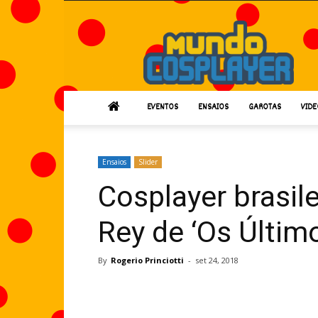
Mundo
Cosplayer
EVENTOS
ENSAIOS
GAROTAS
VIDE
Ensaios
Slider
Cosplayer brasil
Rey de ‘Os Último
By
Rogerio Princiotti
-
set 24, 2018