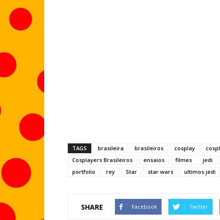
TAGS
brasileira
brasileiros
cosplay
cosp
Cosplayers Brasileiros
ensaios
filmes
jedi
portfolio
rey
Star
star wars
ultimos jedi
SHARE
Facebook
Twitter