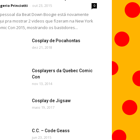
gerio Princiotti
-
out 23, 2015
0
pessoal da Beat Down Boogie está novamente
ui pra mostrar 2 videos que fizeram na New York
mic Con 2015, mostrando os bastidores...
Cosplay de Pocahontas
dez 21, 2018
Cosplayers da Quebec Comic
Con
nov 13, 2014
Cosplay de Jigsaw
maio 19, 2017
C.C. – Code Geass
jun 23, 2015