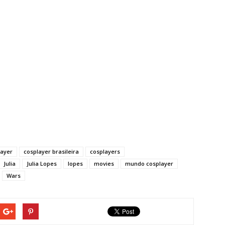
layer
cosplayer brasileira
cosplayers
Julia
Julia Lopes
lopes
movies
mundo cosplayer
Wars