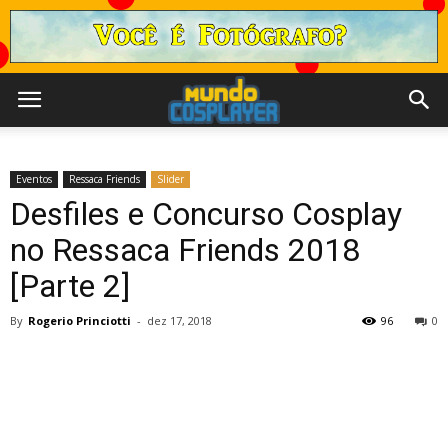
Eventos
Ressaca Friends
Slider
Desfiles e Concurso Cosplay
no Ressaca Friends 2018
[Parte 2]
By
Rogerio Princiotti
-
dez 17, 2018
96
0