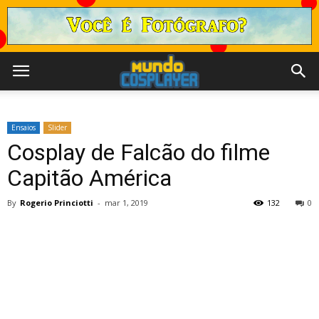
Ensaios
Slider
Cosplay de Falcão do filme
Capitão América
By
Rogerio Princiotti
-
mar 1, 2019
132
0