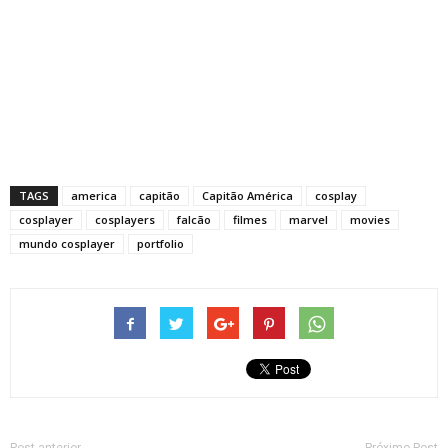
TAGS
america
capitão
Capitão América
cosplay
cosplayer
cosplayers
falcão
filmes
marvel
movies
mundo cosplayer
portfolio