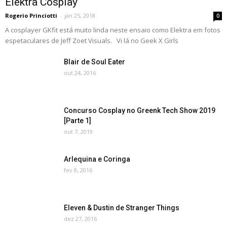
Elektra Cosplay
Rogerio Princiotti
-
jan 25, 2018
0
A cosplayer GKfit está muito linda neste ensaio como Elektra em fotos
espetaculares de Jeff Zoet Visuals. Vi lá no Geek X Girls
Blair de Soul Eater
out 24, 2016
Concurso Cosplay no Greenk Tech Show 2019
[Parte 1]
out 7, 2019
Arlequina e Coringa
fev 8, 2016
Eleven & Dustin de Stranger Things
dez 27, 2016