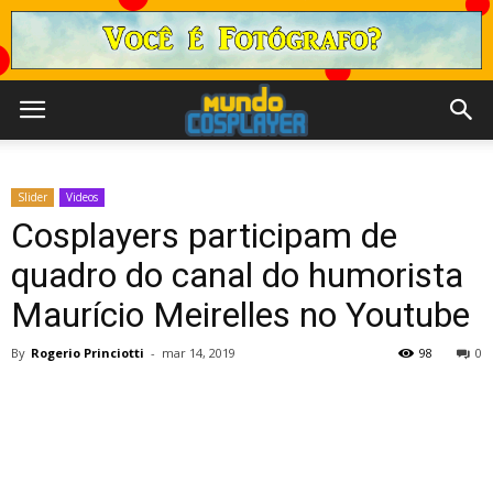
Slider
Videos
Cosplayers participam de
quadro do canal do humorista
Maurício Meirelles no Youtube
By
Rogerio Princiotti
-
mar 14, 2019
98
0