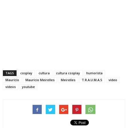
TAGS
cosplay
cultura
cultura cosplay
humorista
Maurício
Maurício Meirelles
Meirelles
T.R.A.U.M.A.S
video
videos
youtube