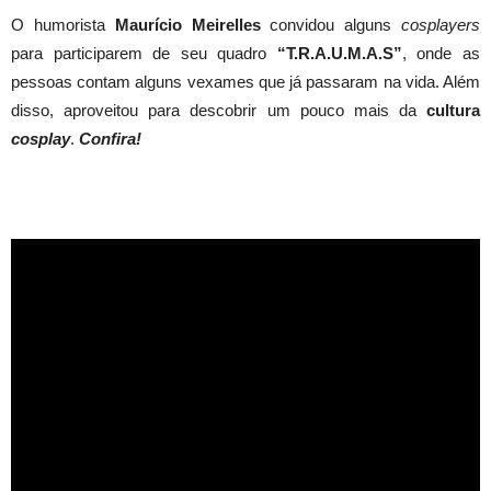
O humorista
Maurício Meirelles
convidou alguns
cosplayers
para participarem de seu quadro
“T.R.A.U.M.A.S”
, onde as
pessoas contam alguns vexames que já passaram na vida. Além
disso, aproveitou para descobrir um pouco mais da
cultura
cosplay
.
Confira!