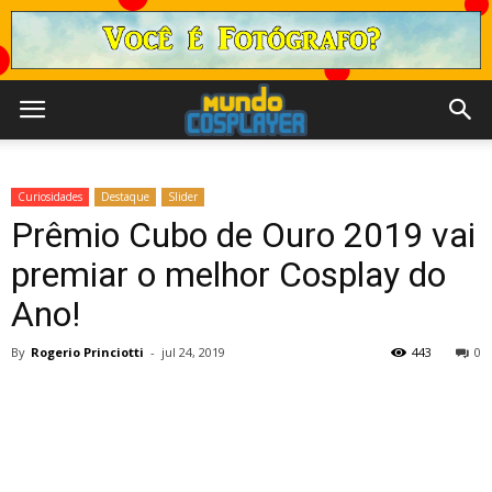
Curiosidades
Destaque
Slider
Prêmio Cubo de Ouro 2019 vai
premiar o melhor Cosplay do
Ano!
By
Rogerio Princiotti
-
jul 24, 2019
443
0