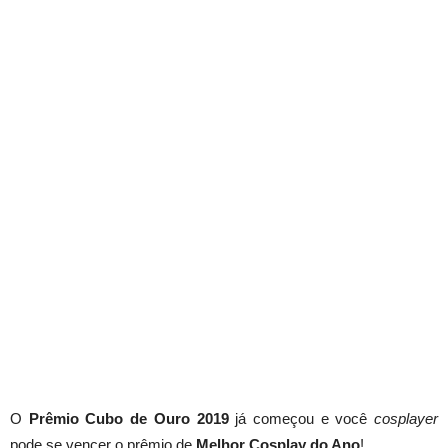
O
Prêmio Cubo de Ouro 2019
já começou e você
cosplayer
pode se vencer o prêmio de
Melhor Cosplay do Ano
!