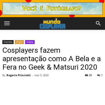
Eventos
Slider
Videos
Cosplayers fazem
apresentação como A Bela e a
Fera no Geek & Matsuri 2020
By
Rogerio Princiotti
-
mar 9, 2020
89
0