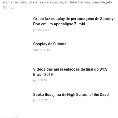
anime favorito. Este ensaio da cosplayer Beke Cosplay como Vegeta
ficou...
Grupo faz cosplay de personagens de Scooby-
Doo em um Apocalipse Zumbi
jan 23, 2022
Cosplay de Cubone
out 26, 2016
Vídeos das apresentações da final do WCS
Brasil 2019
jul 1, 2019
Saeko Busujima de High School of the Dead
jan 5, 2017