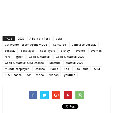
TAGS
2020
A Bela e a Fera
bela
Catavento Personagens VIVOS
Concurso
Concurso Cosplay
cosplay
cosplayer
cosplayers
disney
evento
eventos
fera
geek
Geek & Matsuri
Geek & Matsuri 2020
Geek & Matsuri SESI Osasco
Matsuri
Matsuri 2020
mundo cosplayer
Osasco
Paulo
São
São Paulo
SESI
SESI Osasco
SP
video
videos
youtube