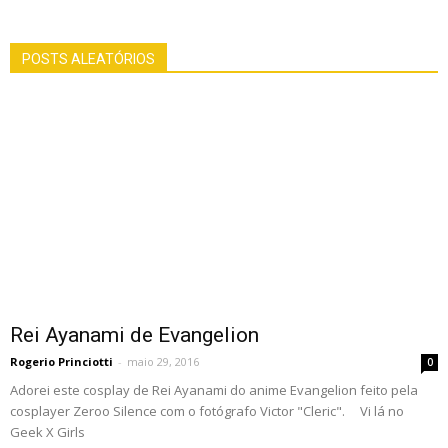
POSTS ALEATÓRIOS
Rei Ayanami de Evangelion
Rogerio Princiotti
-
maio 29, 2016
0
Adorei este cosplay de Rei Ayanami do anime Evangelion feito pela
cosplayer Zeroo Silence com o fotógrafo Victor "Cleric". Vi lá no
Geek X Girls