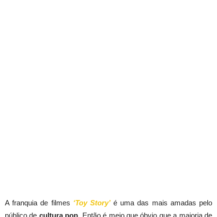
A franquia de filmes
‘Toy Story’
é uma das mais amadas pelo
público de
cultura pop
. Então é meio que óbvio que a maioria de