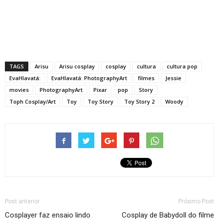
TAGS
Arisu
Arisu cosplay
cosplay
cultura
cultura pop
EvaHlavatá:
EvaHlavatá: PhotographyArt
filmes
Jessie
movies
PhotographyArt
Pixar
pop
Story
Toph Cosplay/Art
Toy
Toy Story
Toy Story 2
Woody
Post anterior
Próximo Post
Cosplayer faz ensaio lindo
Cosplay de Babydoll do filme