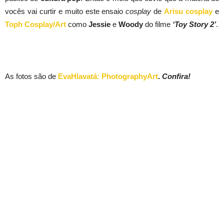
vocês vai curtir e muito este ensaio
cosplay
de
Arisu cosplay
e
Toph Cosplay/Art
como
Jessie
e
Woody
do filme
‘Toy Story 2’
.
As fotos são de
EvaHlavatá: PhotographyArt
.
Confira!