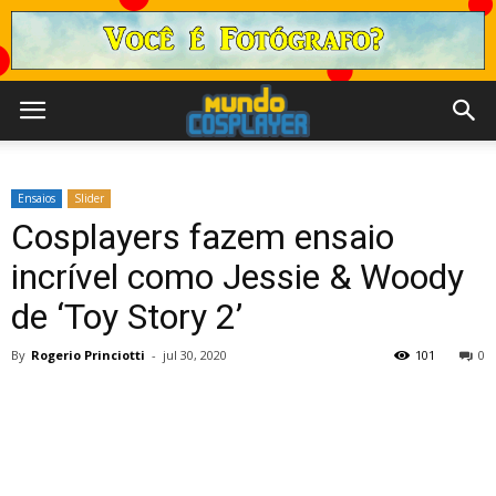
Ensaios
Slider
Cosplayers fazem ensaio
incrível como Jessie & Woody
de ‘Toy Story 2’
By
Rogerio Princiotti
-
jul 30, 2020
101
0