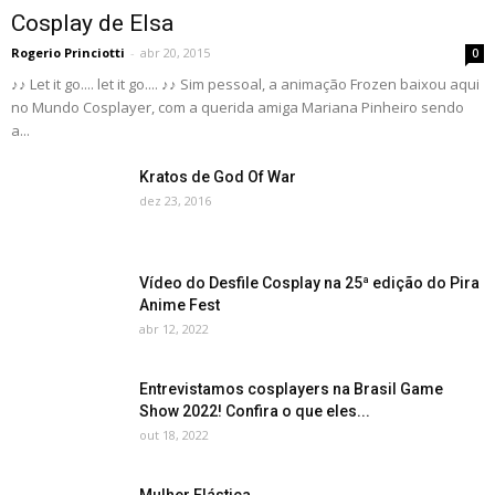
Cosplay de Elsa
Rogerio Princiotti
-
abr 20, 2015
0
♪♪ Let it go.... let it go.... ♪♪ Sim pessoal, a animação Frozen baixou aqui
no Mundo Cosplayer, com a querida amiga Mariana Pinheiro sendo
a...
Kratos de God Of War
dez 23, 2016
Vídeo do Desfile Cosplay na 25ª edição do Pira
Anime Fest
abr 12, 2022
Entrevistamos cosplayers na Brasil Game
Show 2022! Confira o que eles...
out 18, 2022
Mulher Elástica