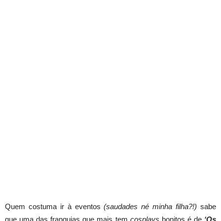
Quem costuma ir à eventos
(saudades né minha filha?!)
sabe
que uma das franquias que mais tem
cosplays
bonitos é de
‘Os