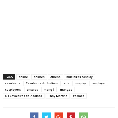
TAGS
anime
animes
Athena
blue birds cosplay
cavaleiros
Cavaleiros do Zodíaco
cdz
cosplay
cosplayer
cosplayers
ensaios
mangá
mangas
Os Cavaleiros do Zodíaco
Thay Martins
zodiaco