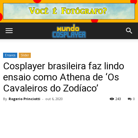
Ensaios
Slider
Cosplayer brasileira faz lindo
ensaio como Athena de ‘Os
Cavaleiros do Zodíaco’
By
Rogerio Princiotti
-
out 6, 2020
243
0