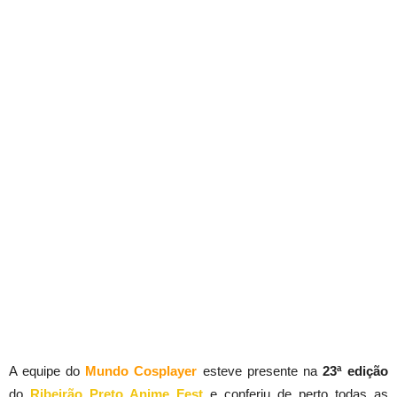
A equipe do
Mundo Cosplayer
esteve presente na
23ª edição
do
Ribeirão Preto Anime Fest
e conferiu de perto todas as