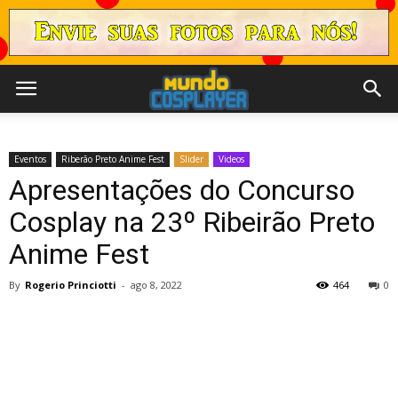
Eventos
Riberão Preto Anime Fest
Slider
Videos
Apresentações do Concurso
Cosplay na 23º Ribeirão Preto
Anime Fest
By
Rogerio Princiotti
-
ago 8, 2022
464
0