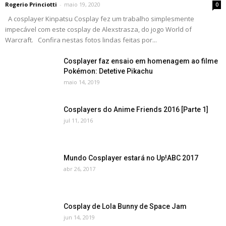
Rogerio Princiotti
-
maio 19, 2020
0
A cosplayer Kinpatsu Cosplay fez um trabalho simplesmente
impecável com este cosplay de Alexstrasza, do jogo World of
Warcraft. Confira nestas fotos lindas feitas por...
Cosplayer faz ensaio em homenagem ao filme
Pokémon: Detetive Pikachu
maio 14, 2019
Cosplayers do Anime Friends 2016 [Parte 1]
jul 11, 2016
Mundo Cosplayer estará no Up!ABC 2017
abr 26, 2017
Cosplay de Lola Bunny de Space Jam
jun 14, 2019