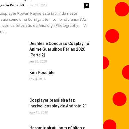
gerio Princiotti
-
jan 19, 2017
0
cosplayer Rowan Rayne está tão linda neste
saio como uma Coringa... tem como não amar? As
líssimas fotos são da Amaleigh Photography. Vi
 no...
Desfiles e Concurso Cosplay no
Anime Guarulhos Férias 2020
[Parte 2]
jan 20, 2020
Kim Possible
fev 4, 2016
Cosplayer brasileira faz
incrível cosplay de Android 21
ago 15, 2018
Heromix atraiu bom público e