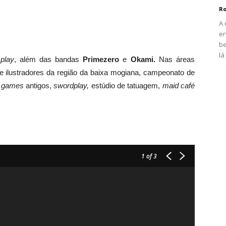
Ro
A 
en
be
lá
play
, além das bandas
Primezero
e
Okami.
Nas áreas
 ilustradores da região da baixa mogiana, campeonato de
e
games
antigos,
swordplay,
estúdio de tatuagem,
maid café
1
of 3