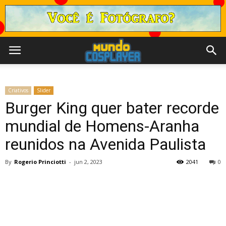
Criativos
Slider
Burger King quer bater recorde
mundial de Homens-Aranha
reunidos na Avenida Paulista
By
Rogerio Princiotti
-
jun 2, 2023
2041
0