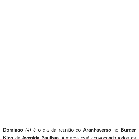
Domingo
(4)
é o dia da reunião do
Aranhaverso
no
Burger
King
da
Avenida Paulista
. A marca está convocando todos os