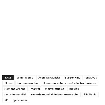
TAGS
aranhaverso
Avenida Paulista
Burger King
criativos
filmes
homem aranha
Homem-Aranha: através do Aranhaverso
Homens-Aranha
marvel
marvel studios
movies
recorde mundial
recorde mundial de Homens-Aranha
São Paulo
SP
spiderman