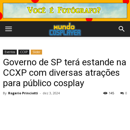
Eventos
CCXP
Slider
Governo de SP terá estande na
CCXP com diversas atrações
para público cosplay
By
Rogerio Princiotti
-
dez 3, 2024
145
0