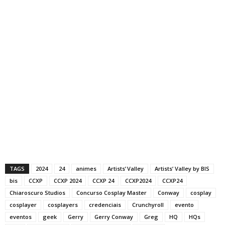
TAGS
2024
24
animes
Artists’ Valley
Artists’ Valley by BIS
bis
CCXP
CCXP 2024
CCXP 24
CCXP2024
CCXP24
Chiaroscuro Studios
Concurso Cosplay Master
Conway
cosplay
cosplayer
cosplayers
credenciais
Crunchyroll
evento
eventos
geek
Gerry
Gerry Conway
Greg
HQ
HQs