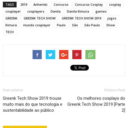
TAGS
2019
Anhembi
Concurso
Concurso Cosplay
cosplay
cosplayer
cosplayers
Danila
Danila Kimura
games
GREENK
GREENK TECH SHOW
GREENK TECH SHOW 2019
jogos
Kimura
mundo cosplayer
Paulo
São
São Paulo
Show
TECH
Post anterior
Próximo Post
Greenk Tech Show 2019 trouxe
Os melhores cosplays do
muito mais do que tecnologia e
Greenk Tech Show 2019 [Parte
sustentabilidade ao público
2]