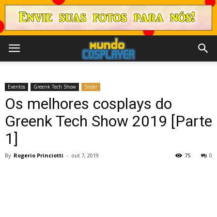
Eventos
Greenk Tech Show
Slider
Os melhores cosplays do
Greenk Tech Show 2019 [Parte
1]
By
Rogerio Princiotti
-
out 7, 2019
75
0