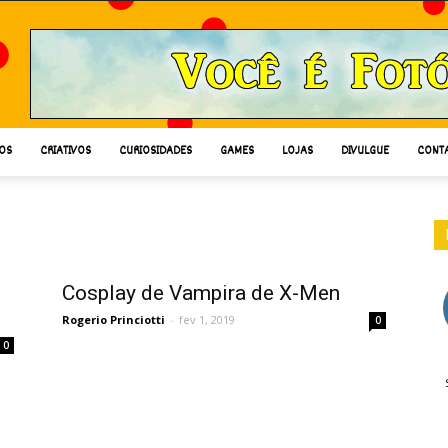
OS
CRIATIVOS
CURIOSIDADES
GAMES
LOJAS
DIVULGUE
CONT
Cosplay de Vampira de X-Men
Rogerio Princiotti
-
fev 1, 2019
0
0