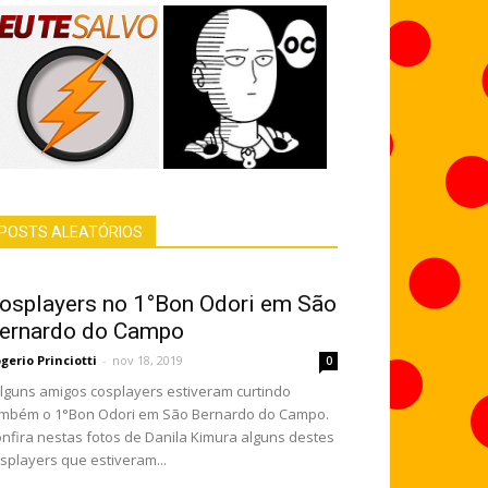
POSTS ALEATÓRIOS
osplayers no 1°Bon Odori em São
ernardo do Campo
gerio Princiotti
-
nov 18, 2019
0
guns amigos cosplayers estiveram curtindo
mbém o 1°Bon Odori em São Bernardo do Campo.
nfira nestas fotos de Danila Kimura alguns destes
splayers que estiveram...