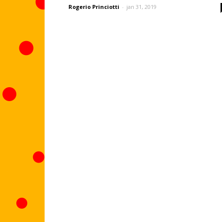
Rogerio Princiotti
-
jan 31, 2019