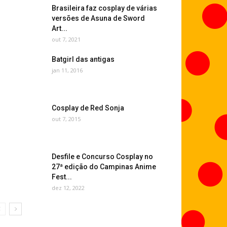
Brasileira faz cosplay de várias
versões de Asuna de Sword
Art...
out 7, 2021
Batgirl das antigas
jan 11, 2016
Cosplay de Red Sonja
out 7, 2015
Desfile e Concurso Cosplay no
27ª edição do Campinas Anime
Fest...
dez 12, 2022