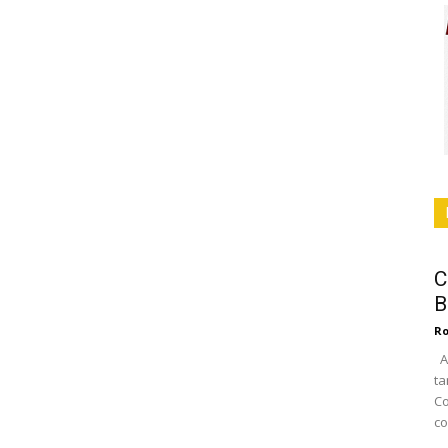
C
B
Ro
Al
ta
Co
co