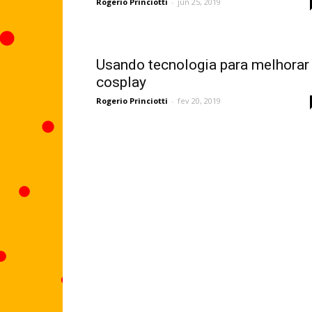
Rogerio Princiotti
-
jun 25, 2019
Usando tecnologia para melhorar
cosplay
Rogerio Princiotti
-
fev 20, 2019