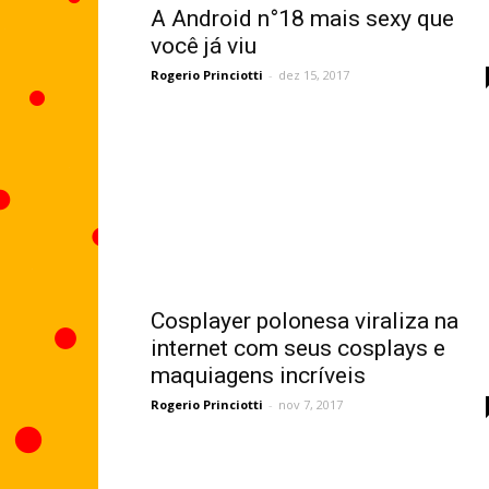
A Android n°18 mais sexy que
você já viu
Rogerio Princiotti
-
dez 15, 2017
Cosplayer polonesa viraliza na
internet com seus cosplays e
maquiagens incríveis
Rogerio Princiotti
-
nov 7, 2017