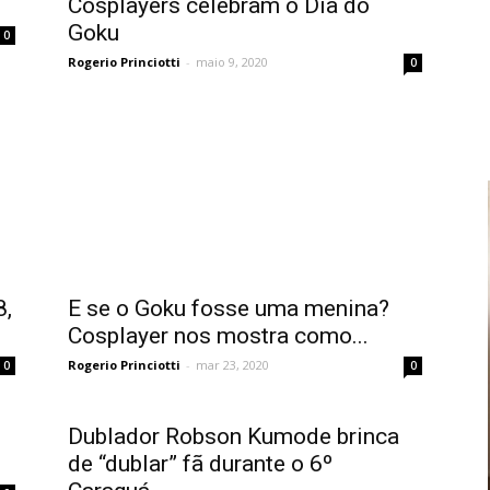
Cosplayers celebram o Dia do
Goku
0
Rogerio Princiotti
-
maio 9, 2020
0
8,
E se o Goku fosse uma menina?
Cosplayer nos mostra como...
Rogerio Princiotti
-
mar 23, 2020
0
0
Dublador Robson Kumode brinca
de “dublar” fã durante o 6º