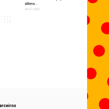
último...
set 27, 2022
arceiros