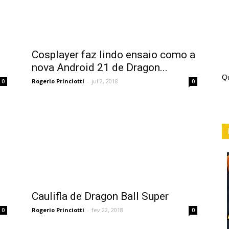
Cosplayer faz lindo ensaio como a
nova Android 21 de Dragon...
Qu
Rogerio Princiotti
-
jul 2, 2018
0
0
Caulifla de Dragon Ball Super
Rogerio Princiotti
-
fev 22, 2018
0
0