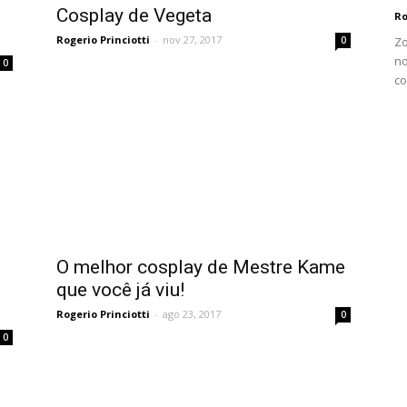
Cosplay de Vegeta
Ro
Rogerio Princiotti
-
nov 27, 2017
0
Zo
no
0
co
O melhor cosplay de Mestre Kame
que você já viu!
Rogerio Princiotti
-
ago 23, 2017
0
0