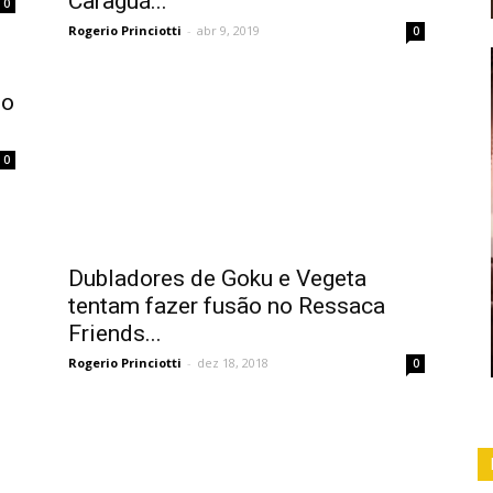
Caraguá...
0
Rogerio Princiotti
-
abr 9, 2019
0
 o
0
Dubladores de Goku e Vegeta
tentam fazer fusão no Ressaca
Friends...
Rogerio Princiotti
-
dez 18, 2018
0