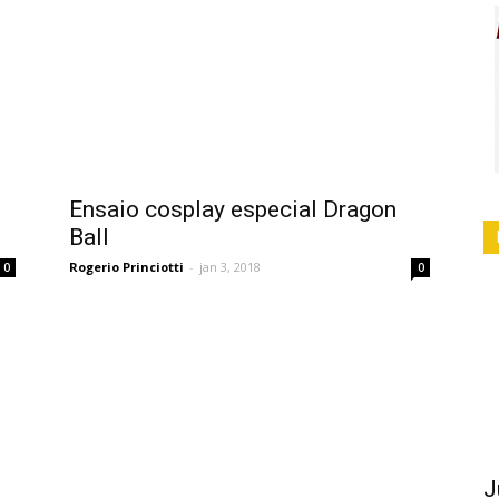
Ensaio cosplay especial Dragon
Ball
Rogerio Princiotti
-
jan 3, 2018
0
0
J