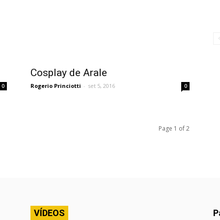
Cosplay de Arale
Rogerio Princiotti
-
set 5, 2016
0
0
Page 1 of 2
VÍDEOS
P