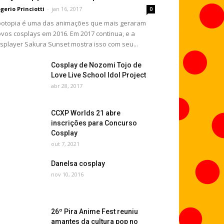
gerio Princiotti
-
jan 16, 2017
0
otopia é uma das animações que mais geraram
vos cosplays em 2016. Em 2017 continua, e a
splayer Sakura Sunset mostra isso com seu...
Cosplay de Nozomi Tojo de
Love Live School Idol Project
abr 28, 2017
CCXP Worlds 21 abre
inscrições para Concurso
Cosplay
out 7, 2021
Danelsa cosplay
nov 10, 2016
26º Pira Anime Fest reuniu
amantes da cultura pop no