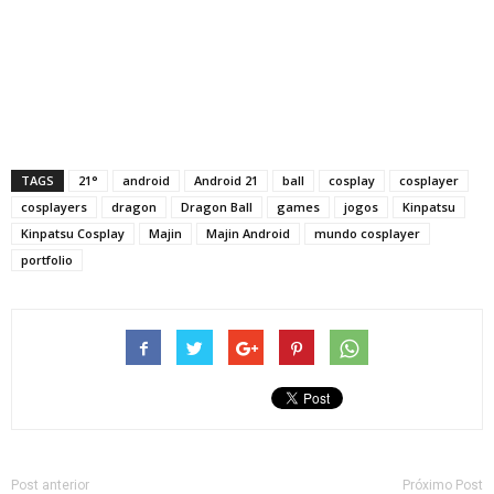
TAGS
21°
android
Android 21
ball
cosplay
cosplayer
cosplayers
dragon
Dragon Ball
games
jogos
Kinpatsu
Kinpatsu Cosplay
Majin
Majin Android
mundo cosplayer
portfolio
Post anterior
Próximo Post