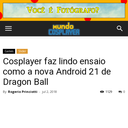
Games
Slider
Cosplayer faz lindo ensaio
como a nova Android 21 de
Dragon Ball
By
Rogerio Princiotti
-
jul 2, 2018
1129
0